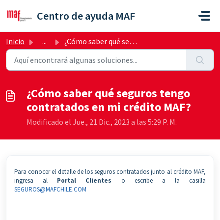
Ir al contenido principal
Centro de ayuda MAF
Inicio
...
¿Cómo saber qué seguros tengo contratados en mi crédito MAF?
¿Cómo saber qué seguros tengo
contratados en mi crédito MAF?
Modificado el Jue., 21 Dic., 2023 a las 5:29 P. M.
Para conocer el detalle de los seguros contratados junto al crédito MAF,
ingresa al
Portal Clientes
o escribe a la casilla
SEGUROS@MAFCHILE.CO
M