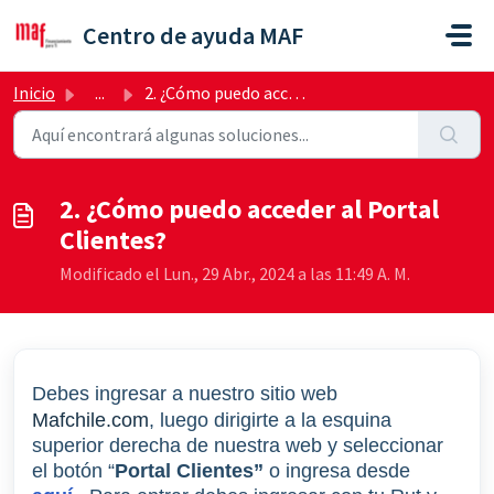
Ir al contenido principal
Centro de ayuda MAF
Inicio
...
2. ¿Cómo puedo acceder al Portal Clientes?
2. ¿Cómo puedo acceder al Portal
Clientes?
Modificado el Lun., 29 Abr., 2024 a las 11:49 A. M.
Debes ingresar a nuestro sitio web
Mafchile.com
, luego
dirigirte a la esquina
superior derecha de nuestra web y seleccionar
el botón “
Portal Clientes”
o ingresa desde